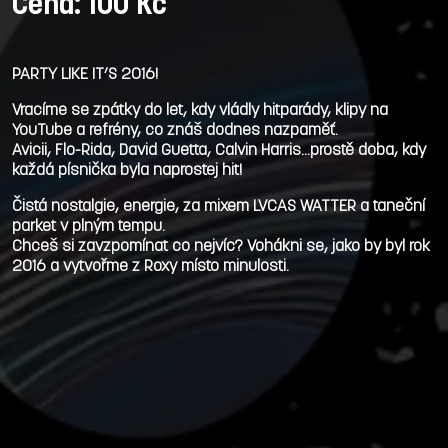
Cena: 100 Kč
PARTY LIKE IT’S 2016!
Vracíme se zpátky do let, kdy vládly hitparády, klipy na
YouTube a refrény, co znáš dodnes nazpaměť.
Avicii, Flo-Rida, David Guetta, Calvin Harris…prostě doba, kdy
každá písnička byla naprostej hit!
Čistá nostalgie, energie, za mixem LVCAS WATTER a taneční
parket v plným tempu.
Chceš si zavzpomínat co nejvíc? Vohákni se, jako by byl rok
2016 a vytvořme z Roxy místo minulosti.