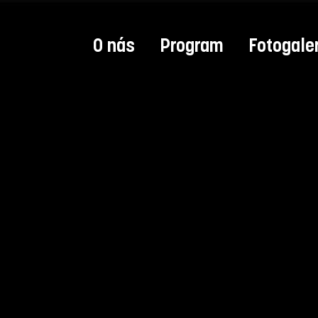
O nás
Program
Fotogale