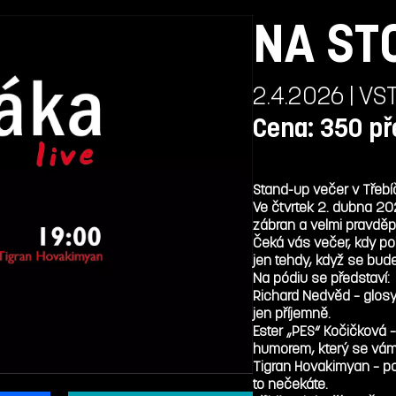
NA ST
2.4.2026 | VS
Cena: 350 př
Stand-up večer v Třebíč
Ve čtvrtek 2. dubna 20
zábran a velmi pravděp
Čeká vás večer, kdy poi
jen tehdy, když se bud
Na pódiu se představí:
Richard Nedvěd – glosy
jen příjemně.
Ester „PES“ Kočičková –
humorem, který se vám 
Tigran Hovakimyan – po
to nečekáte.