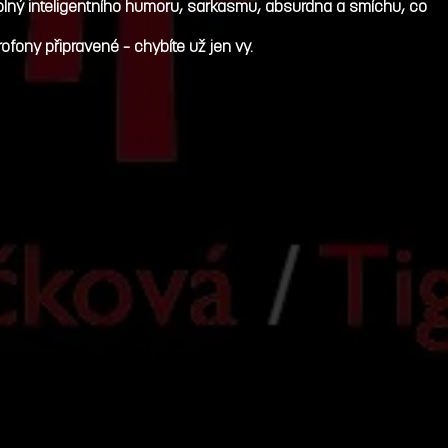
r plný inteligentního humoru, sarkasmu, absurdna a smíchu, co
ofony připravené – chybíte už jen vy.