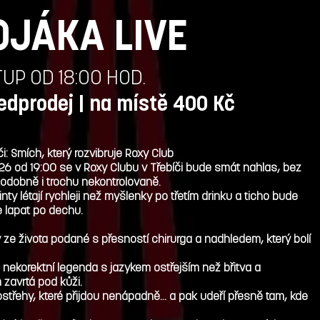
OJÁKA LIVE
TUP OD 18:00 HOD.
edprodej | na místě 400 Kč
i: Smích, který rozvibruje Roxy Club
26 od 19:00 se v Roxy Clubu v Třebíči bude smát nahlas, bez
odobně i trochu nekontrolovaně.
nty létají rychleji než myšlenky po třetím drinku a ticho bude
e lapat po dechu.
 ze života podané s přesností chirurga a nadhledem, který bolí
 nekorektní legenda s jazykem ostřejším než břitva a
zavrtá pod kůži.
střehy, které přijdou nenápadně… a pak udeří přesně tam, kde