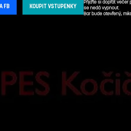
Přijďte si dopřát veče
A FB
KOUPIT VSTUPENKY
se nedá vypnout.
Bar bude otevřený, mikr