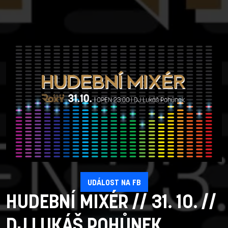
UDÁLOST NA FB
HUDEBNÍ MIXÉR // 31. 10. //
DJ LUKÁŠ POHŮNEK