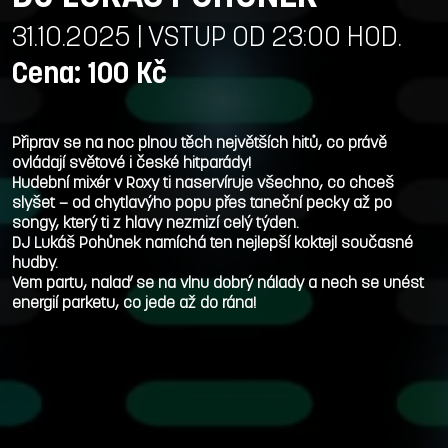
31.10.2025 | VSTUP OD 23:00 HOD.
Cena: 100 Kč
Připrav se na noc plnou těch největších hitů, co právě
ovládají světové i české hitparády!
Hudební mixér v Roxy ti naservíruje všechno, co chceš
slyšet — od chytlavýho popu přes taneční pecky až po
songy, který ti z hlavy nezmizí celý týden.
DJ Lukáš Pohůnek namíchá ten nejlepší koktejl současné
hudby.
Vem partu, nalaď se na vlnu dobrý nálady a nech se unést
energií parketu, co jede až do rána!