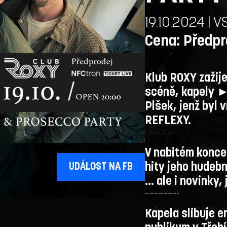
19.10.2024 | 
Cena: Předpro
Klub ROXY zažij
scéně, kapely ► 
Plšek, jenž byl 
REFLEXY.
———————-
V nabitém konce
hity jeho hudebn
UDÁLOST NA FB
… ale i novinky,
———————-
Kapela slibuje 