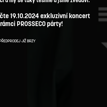
či a my se taky těšíme a jsme zvědaví.
čte 19.10.2024 exkluzivní koncert
 rámci PROSSECO párty!
 PŘEDPRODEJ JIŽ BRZY