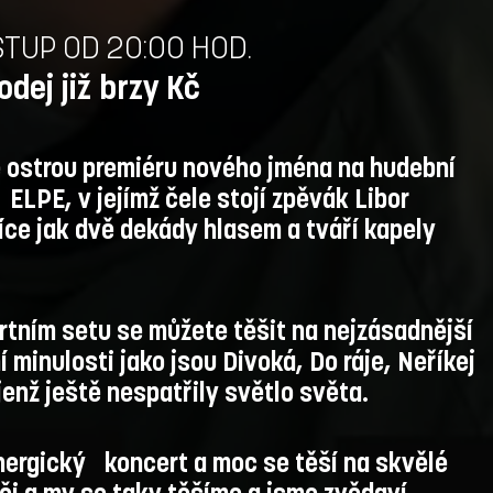
VSTUP OD 20:00 HOD.
dej již brzy Kč
e ostrou premiéru nového jména na hudební
ELPE, v jejímž čele stojí zpěvák Libor
více jak dvě dekády hlasem a tváří kapely
rtním setu se můžete těšit na nejzásadnější
í minulosti jako jsou Divoká, Do ráje, Neříkej
 jenž ještě nespatřily světlo světa.
energický koncert a moc se těší na skvělé