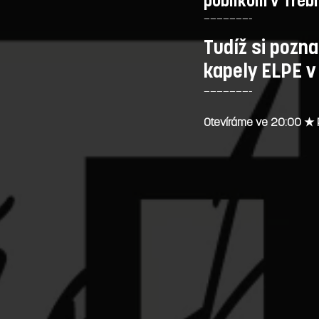
publikum v Třebí
———————-
Tudíž si pozna
kapely ELPE v
———————-
Otevíráme ve 20:00 ★